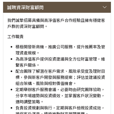
券
誠聘資深財富顧問
公
我們誠摯招募具備與高淨值客戶合作經驗且擁有穩健客
司
戶群的資深財富顧問。
工作職責
積極開發新商機，推廣公司服務，提升推薦率及管
理資產規模。
為高淨值客戶提供投資建議與全方位財富管理，維
繫客戶關係。
配合團隊了解潛在客戶需求、風險承受度及理財目
標，參與新客戶開發與服務提案；評估並建議投資
組合架構、風險與相對價值機會。
定期舉辦客戶服務會議，必要時由研究團隊協助，
分享市場趨勢與投資績效，並掌握客戶狀況變動，
適時調整策略。
負責投資規劃與執行，定期與客戶檢視投資成效，
確保客戶滿意，積極推動財富管理業務。