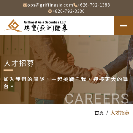
ops@griffinasia.com
+626-792-1388
務
+626-792-3380
客戶
服務
人
才
招
人才招募
募
∣
加入我們的團隊，一起挑戰自我，迎接更大的舞
台。
瑞
豐
(亞
首頁
人才招募
洲)
證